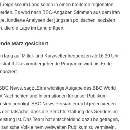
Ereignisse im Land sollen in einen breiteren regionalen
t werden. Es wird nach BBC-Angaben Stimmen aus dem Iran
e, fundierte Analysen der jüngsten politischen, sozialen
n, die die Lage im Land prägen.
nde März gesichert
n lang auf Mittel- und Kurzwellenfrequenzen ab 16.30 Uhr
sgestrahlt. Das vorübergehende Programm wird bis Ende
nanziert.
r, BBC News, sagt: „Eine wichtige Aufgabe des BBC World
ärkt Nachrichten und Informationen für unser Publikum
ndsten benötigt. BBC News Persian erreicht jeden vierten
 der Tatsache, dass die Berichterstattung des Senders im
 Leistung ist. Das Team hat entscheidend dazu beigetragen,
iranische Volk einem weltweiten Publikum zu vermitteln,