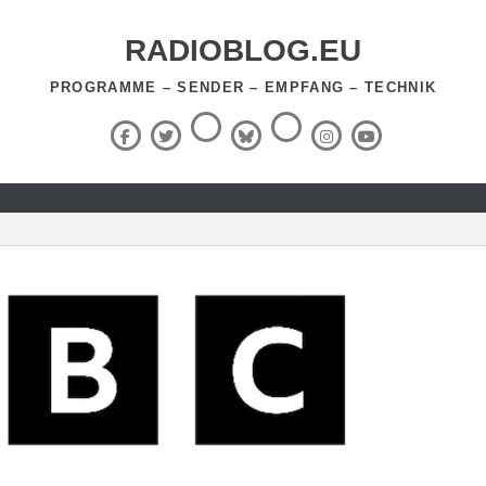
RADIOBLOG.EU
PROGRAMME – SENDER – EMPFANG – TECHNIK
Threads
RSS-
Facebook
X
BlueSky
Instagram
YouTube
Feed
(Twitter)