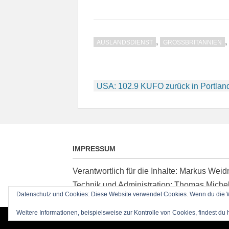
,
,
AUSLANDSDIENST
GROSSBRITANNIEN
Beitragsnavigation
USA: 102.9 KUFO zurück in Portlan
IMPRESSUM
Verantwortlich für die Inhalte: Markus We
Technik und Administration: Thomas Miche
Datenschutz und Cookies: Diese Website verwendet Cookies. Wenn du die We
Weitere Informationen, beispielsweise zur Kontrolle von Cookies, findest du 