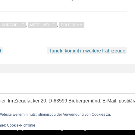
,
,
KURZWELLE
MITTELWELLE
PROGRAMM
d
TuneIn kommt in weitere Fahrzeuge
idner, Im Ziegelacker 20, D-63599 Biebergemünd, E-Mail: post@
l
bsite weiterhin nutzt, stimmst du der Verwendung von Cookies zu.
hier:
Cookie-Richtlinie
Copyright © 2026
RadioBlog.eu
•
Chicago von
Catch Themes