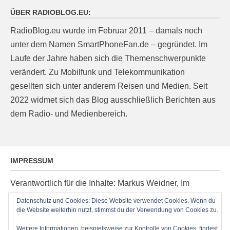
ÜBER RADIOBLOG.EU:
RadioBlog.eu wurde im Februar 2011 – damals noch
unter dem Namen SmartPhoneFan.de – gegründet. Im
Laufe der Jahre haben sich die Themenschwerpunkte
verändert. Zu Mobilfunk und Telekommunikation
gesellten sich unter anderem Reisen und Medien. Seit
2022 widmet sich das Blog ausschließlich Berichten aus
dem Radio- und Medienbereich.
IMPRESSUM
Verantwortlich für die Inhalte: Markus Weidner, Im
Ziegelacker 20, D-63599 Biebergemünd, E-Mail:
Datenschutz und Cookies: Diese Website verwendet Cookies. Wenn du
post@radioblog.eu
die Website weiterhin nutzt, stimmst du der Verwendung von Cookies zu.
Technik und Administration: Thomas Michel
Weitere Informationen, beispielsweise zur Kontrolle von Cookies, findest