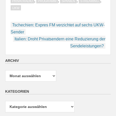
,
,
,
,
PRIVATRADIO
PROGRAMM
SPANIEN
STREAMING
UKW
Beitragsnavigation
Tschechien: Expres FM verzichtet auf sechs UKW-
Sender
Italien: Droht Privatsendern eine Reduzierung der
Sendeleistungen?
ARCHIV
Archiv
KATEGORIEN
Kategorien