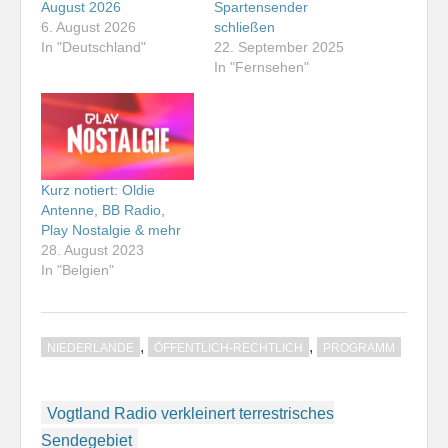
August 2026
Spartensender
6. August 2026
schließen
In "Deutschland"
22. September 2025
In "Fernsehen"
Kurz notiert: Oldie
Antenne, BB Radio,
Play Nostalgie & mehr
28. August 2023
In "Belgien"
,
,
NIEDERLANDE
ÖFFENTLICH-RECHTLICH
PROGRAMM
Beitragsnavigation
Vogtland Radio verkleinert terrestrisches
Sendegebiet