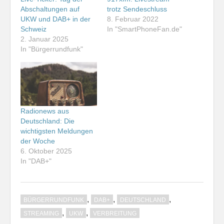
Abschaltungen auf
trotz Sendeschluss
UKW und DAB+ in der
8. Februar 2022
Schweiz
In "SmartPhoneFan.de"
2. Januar 2025
In "Bürgerrundfunk"
Radionews aus
Deutschland: Die
wichtigsten Meldungen
der Woche
6. Oktober 2025
In "DAB+"
,
,
,
BÜRGERRUNDFUNK
DAB+
DEUTSCHLAND
,
,
STREAMING
UKW
VERBREITUNG