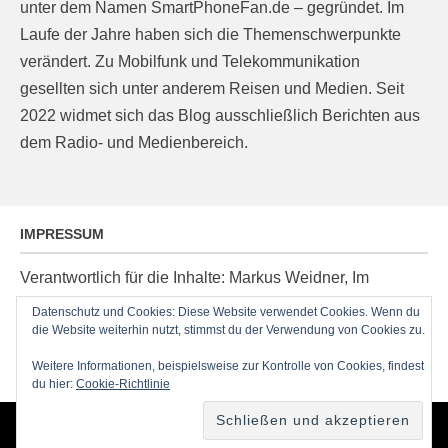
unter dem Namen SmartPhoneFan.de – gegründet. Im
Laufe der Jahre haben sich die Themenschwerpunkte
verändert. Zu Mobilfunk und Telekommunikation
gesellten sich unter anderem Reisen und Medien. Seit
2022 widmet sich das Blog ausschließlich Berichten aus
dem Radio- und Medienbereich.
IMPRESSUM
Verantwortlich für die Inhalte: Markus Weidner, Im
Ziegelacker 20, D-63599 Biebergemünd, E-Mail:
Datenschutz und Cookies: Diese Website verwendet Cookies. Wenn du
post@radioblog.eu
die Website weiterhin nutzt, stimmst du der Verwendung von Cookies zu.
Technik und Administration: Thomas Michel
Weitere Informationen, beispielsweise zur Kontrolle von Cookies, findest
du hier:
Cookie-Richtlinie
Copyright © 2026
RadioBlog.eu
•
Chicago von
Catch Themes