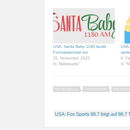
USA: Santa Baby 1180 läutet
USA:
Formatwechsel ein
weit
25. November 2025
6. F
In "Mittelwelle"
In "M
,
,
MITTELWELLE
PRIVATRADIO
PROGRA
Beitragsnavigation
USA: Fox Sports 98.7 folgt auf 98.7