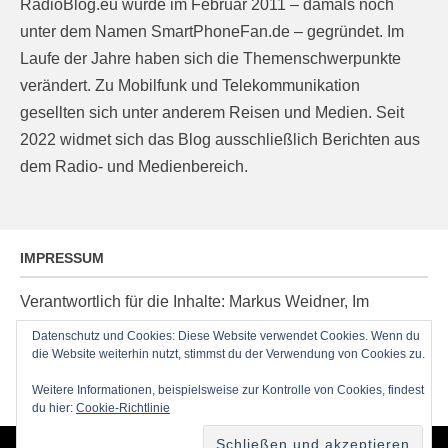
RadioBlog.eu wurde im Februar 2011 – damals noch
unter dem Namen SmartPhoneFan.de – gegründet. Im
Laufe der Jahre haben sich die Themenschwerpunkte
verändert. Zu Mobilfunk und Telekommunikation
gesellten sich unter anderem Reisen und Medien. Seit
2022 widmet sich das Blog ausschließlich Berichten aus
dem Radio- und Medienbereich.
IMPRESSUM
Verantwortlich für die Inhalte: Markus Weidner, Im
Ziegelacker 20, D-63599 Biebergemünd, E-Mail:
Datenschutz und Cookies: Diese Website verwendet Cookies. Wenn du
post@radioblog.eu
die Website weiterhin nutzt, stimmst du der Verwendung von Cookies zu.
Technik und Administration: Thomas Michel
Weitere Informationen, beispielsweise zur Kontrolle von Cookies, findest
du hier:
Cookie-Richtlinie