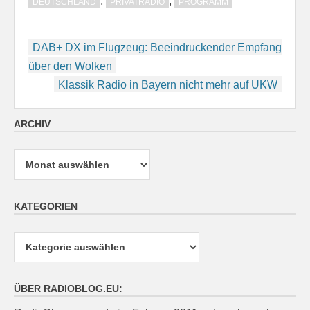
,
,
DEUTSCHLAND
PRIVATRADIO
PROGRAMM
Beitragsnavigation
DAB+ DX im Flugzeug: Beeindruckender Empfang
über den Wolken
Klassik Radio in Bayern nicht mehr auf UKW
ARCHIV
Archiv
KATEGORIEN
Kategorien
ÜBER RADIOBLOG.EU: