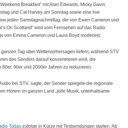
eekend Breakfast“ mit Alan Edwards, Micky Gavin
tag und Cat Harvey am Sonntag sowie eine live
Show jeden Samstagnachmittag, die von Ewen Cameron und
at’s On Scotland“ wird vom Fernsehen auf das Radio
ags von Emma Cameron und Laura Boyd moderiert.
 ganzen Tag über Wettervorhersagen liefern, während STV
amm des Senders darauf konzentrieren wird, die
 80er, 90er und 2000er Jahren zu reduzieren.
udio bei STV, sagte, der Sender spiegele die regionale
 den Hörern im ganzen Land „tolle Musik, unterhaltsame
adio Today
zufolge in Kürze mit Testsendungen starten. Ab