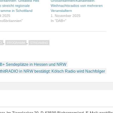
britannien: Greatest Hits
Großbritannien/Kanalinseln:
 streicht regionale
Weihnachtsradios von mehreren
ramme in Schottland
Veranstaltern
li 2025
1. November 2025
Großbritannien"
In "DAB+"
,
,
O
PROGRAMM
STREAMING
DAB+ Sendeplätze in Hessen und NRW
lthitRADIO in NRW bestätigt: Kölsch Radio wird Nachfolger