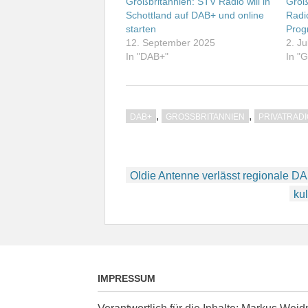
Großbritannien: STV Radio will in
Groß
Schottland auf DAB+ und online
Radio
starten
Prog
12. September 2025
2. Ju
In "DAB+"
In "
,
,
DAB+
GROSSBRITANNIEN
PRIVATRADI
Beitragsnavigation
Oldie Antenne verlässt regionale 
ku
IMPRESSUM