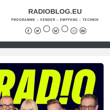
RADIOBLOG.EU
PROGRAMME – SENDER – EMPFANG – TECHNIK
Threads
RSS-
Facebook
X
BlueSky
Instagram
YouTube
Feed
(Twitter)