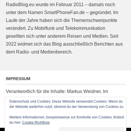
RadioBlog.eu wurde im Februar 2011 – damals noch
unter dem Namen SmartPhoneFan.de – gegründet. Im
Laufe der Jahre haben sich die Themenschwerpunkte
verändert. Zu Mobilfunk und Telekommunikation
gesellten sich unter anderem Reisen und Medien. Seit
2022 widmet sich das Blog ausschließlich Berichten aus
dem Radio- und Medienbereich.
IMPRESSUM
Verantwortlich für die Inhalte: Markus Weidner, Im
Ziegelacker 20, D-63599 Biebergemünd, E-Mail:
Datenschutz und Cookies: Diese Website verwendet Cookies. Wenn du
post@radioblog.eu
die Website weiterhin nutzt, stimmst du der Verwendung von Cookies zu.
Technik und Administration: Thomas Michel
Weitere Informationen, beispielsweise zur Kontrolle von Cookies, findest
du hier:
Cookie-Richtlinie