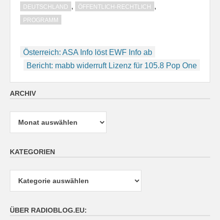
,
,
DEUTSCHLAND
ÖFFENTLICH-RECHTLICH
PROGRAMM
Beitragsnavigation
Österreich: ASA Info löst EWF Info ab
Bericht: mabb widerruft Lizenz für 105.8 Pop One
ARCHIV
Archiv
KATEGORIEN
Kategorien
ÜBER RADIOBLOG.EU: