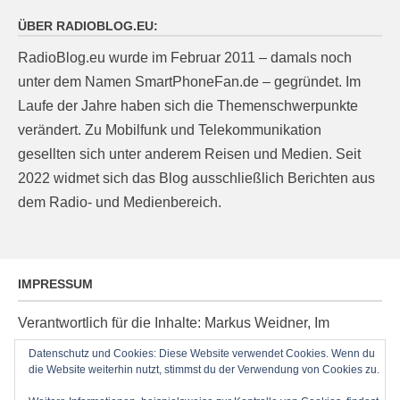
ÜBER RADIOBLOG.EU:
RadioBlog.eu wurde im Februar 2011 – damals noch
unter dem Namen SmartPhoneFan.de – gegründet. Im
Laufe der Jahre haben sich die Themenschwerpunkte
verändert. Zu Mobilfunk und Telekommunikation
gesellten sich unter anderem Reisen und Medien. Seit
2022 widmet sich das Blog ausschließlich Berichten aus
dem Radio- und Medienbereich.
IMPRESSUM
Verantwortlich für die Inhalte: Markus Weidner, Im
Ziegelacker 20, D-63599 Biebergemünd, E-Mail:
Datenschutz und Cookies: Diese Website verwendet Cookies. Wenn du
post@radioblog.eu
die Website weiterhin nutzt, stimmst du der Verwendung von Cookies zu.
Technik und Administration: Thomas Michel