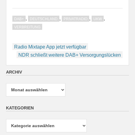
,
,
,
,
DAB+
DEUTSCHLAND
PRIVATRADIO
UKW
VERBREITUNG
Beitragsnavigation
Radio Mixtape App jetzt verfügbar
NDR schließt weitere DAB+ Versorgungslücken
ARCHIV
Archiv
KATEGORIEN
Kategorien