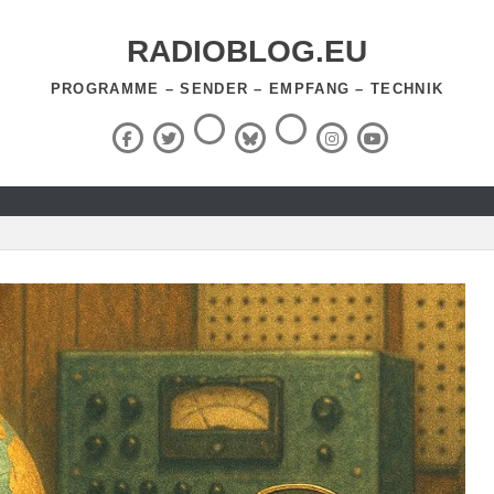
RADIOBLOG.EU
PROGRAMME – SENDER – EMPFANG – TECHNIK
Threads
RSS-
Facebook
X
BlueSky
Instagram
YouTube
Feed
(Twitter)