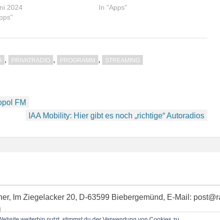
uni 2024
In "Apps"
Apps"
,
,
,
O
PRIVATRADIO
PROGRAMM
STREAMING
opol FM
IAA Mobility: Hier gibt es noch „richtige“ Autoradios
idner, Im Ziegelacker 20, D-63599 Biebergemünd, E-Mail: post@
l
bsite weiterhin nutzt, stimmst du der Verwendung von Cookies zu.