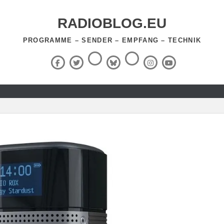
RADIOBLOG.EU
PROGRAMME – SENDER – EMPFANG – TECHNIK
Threads
RSS-
Facebook
X
BlueSky
Instagram
YouTube
Feed
(Twitter)