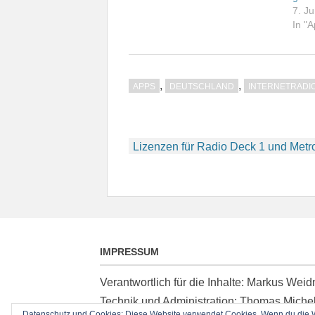
7. J
In "
,
,
APPS
DEUTSCHLAND
INTERNETRADI
Beitragsnavigation
Lizenzen für Radio Deck 1 und Metr
IMPRESSUM
Verantwortlich für die Inhalte: Markus We
Technik und Administration: Thomas Miche
Datenschutz und Cookies: Diese Website verwendet Cookies. Wenn du die We