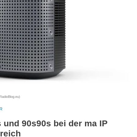
 RadioBlog.eu)
R
 und 90s90s bei der ma IP
greich