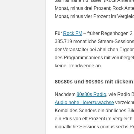
Jahr annähernd halten (Rock Antenne
Monat, minus drei Prozent; Rock Ante
Monat, minus vier Prozent im Verglei
Für
Rock FM
– früher Regenbogen 2 –
385.719 monatliche Stream-Sessions
der Veranstalter bei ähnlichen Erge
des Programmnamens mit vorübergehen
keine Trendwende an.
80s80s und 90s90s mit dickem
Nachdem
80s80s Radio
, wie Radio
Audio hohe Hörerzuwächse
verzeichn
Kombi des Senders ein ähnliches Bil
ein Plus von elf Prozent im Vergleic
monatliche Sessions (minus sechs Pr