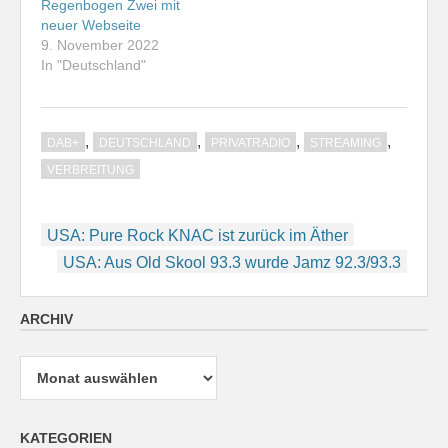
Regenbogen Zwei mit
neuer Webseite
9. November 2022
In "Deutschland"
,
,
,
,
DAB+
DEUTSCHLAND
PRIVATRADIO
STREAMING
VERBREITUNG
Beitragsnavigation
USA: Pure Rock KNAC ist zurück im Äther
USA: Aus Old Skool 93.3 wurde Jamz 92.3/93.3
ARCHIV
Archiv
KATEGORIEN