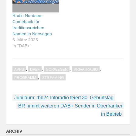
Radio Nordsee:
Comeback für
traditionsreichen
Namen in Norwegen
6. März 2025
In "DAB+"
,
,
,
,
APPS
DAB+
NORWEGEN
PRIVATRADIO
,
PROGRAMM
STREAMING
Beitragsnavigation
Jubiläum: rbb24 Inforadio feiert 30. Geburtstag
BR nimmt weiteren DAB+ Sender in Oberfranken
in Betrieb
ARCHIV