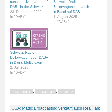
sunshine live startet auf
Schweiz: Radio
DAB+ in der Schweiz
Bollerwagen jetzt auch
23. Dezember 2022
in Basel auf DAB+
In "DAB+"
1. August 2025
In "DAB+"
Schweiz: Radio
Bollerwagen über DAB+
in Digris-Multiplexen
2. Juli 2025
In "DAB+"
,
,
PRIVATRADIO
PROGRAMM
SCHWEIZ
Beitragsnavigation
USA: Magic Broadcasting verkauft auch Real Talk