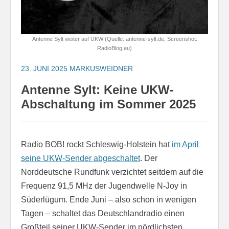
Antenne Sylt weiter auf UKW (Quelle: antenne-sylt.de, Screenshot:
RadioBlog.eu)
23. JUNI 2025
MARKUSWEIDNER
Antenne Sylt: Keine UKW-
Abschaltung im Sommer 2025
Radio BOB! rockt Schleswig-Holstein hat
im April
seine UKW-Sender abgeschaltet
. Der
Norddeutsche Rundfunk verzichtet seitdem auf die
Frequenz 91,5 MHz der Jugendwelle N-Joy in
Süderlügum. Ende Juni – also schon in wenigen
Tagen – schaltet das Deutschlandradio einen
Großteil seiner UKW-Sender im nördlichsten