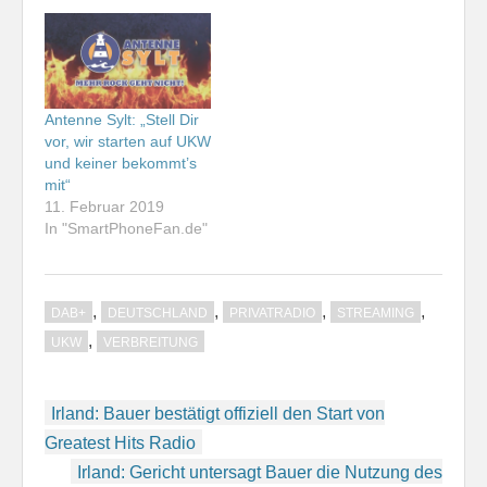
Antenne Sylt: „Stell Dir
vor, wir starten auf UKW
und keiner bekommt’s
mit“
11. Februar 2019
In "SmartPhoneFan.de"
,
,
,
,
DAB+
DEUTSCHLAND
PRIVATRADIO
STREAMING
,
UKW
VERBREITUNG
Beitragsnavigation
Irland: Bauer bestätigt offiziell den Start von
Greatest Hits Radio
Irland: Gericht untersagt Bauer die Nutzung des