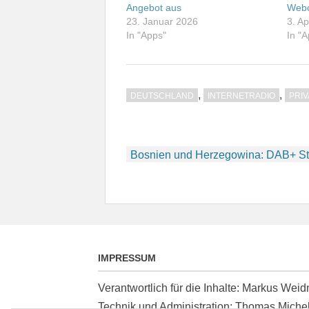
Angebot aus
Webc
23. Januar 2026
3. Ap
In "Apps"
In "
,
,
DEUTSCHLAND
INTERNETRADIO
PRIV
Beitragsnavigation
Bosnien und Herzegowina: DAB+ Sta
IMPRESSUM
Verantwortlich für die Inhalte: Markus We
Technik und Administration: Thomas Miche