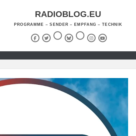
RADIOBLOG.EU
PROGRAMME – SENDER – EMPFANG – TECHNIK
Threads
RSS-
Facebook
X
BlueSky
Instagram
YouTube
Feed
(Twitter)