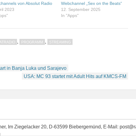
hannels von Absolut Radio
Webchannel „Sex on the Beats“
ril 2023
12. September 2025
Apps"
In "Apps"
,
,
ATRADIO
PROGRAMM
STREAMING
rt in Banja Luka und Sarajevo
USA: MC 93 startet mit Adult Hits auf KMCS-FM
idner, Im Ziegelacker 20, D-63599 Biebergemünd, E-Mail: post@
l