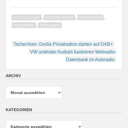
,
,
,
DEUTSCHLAND
INTERNETRADIO
PRIVATRADIO
,
PROGRAMM
STREAMING
Beitragsnavigation
Tschechien: Große Privatradios starten auf DAB+
VW und/oder Audials kastrieren Webradio-
Datenbank im Autoradio
ARCHIV
Archiv
KATEGORIEN
Kategorien