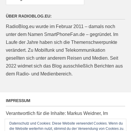
ÜBER RADIOBLOG.EU:
RadioBlog.eu wurde im Februar 2011 – damals noch
unter dem Namen SmartPhoneFan.de – gegründet. Im
Laufe der Jahre haben sich die Themenschwerpunkte
verändert. Zu Mobilfunk und Telekommunikation
gesellten sich unter anderem Reisen und Medien. Seit
2022 widmet sich das Blog ausschließlich Berichten aus
dem Radio- und Medienbereich.
IMPRESSUM
Verantwortlich für die Inhalte: Markus Weidner, Im
Ziegelacker 20, D-63599 Biebergemünd, E-Mail:
Datenschutz und Cookies: Diese Website verwendet Cookies. Wenn du
die Website weiterhin nutzt, stimmst du der Verwendung von Cookies zu.
post@radioblog.eu