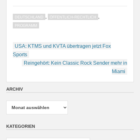
,
,
DEUTSCHLAND
ÖFFENTLICH-RECHTLICH
PROGRAMM
Beitragsnavigation
USA: KTMS und KVTA übertragen jetzt Fox
Sports
Reingehört: Kein Classic Rock Sender mehr in
Miami
ARCHIV
Archiv
KATEGORIEN