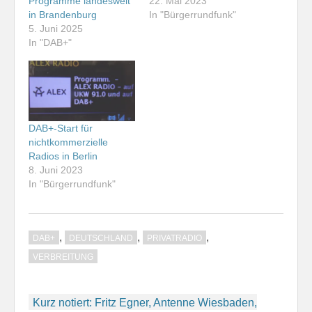
Programme landesweit
22. Mai 2023
in Brandenburg
In "Bürgerrundfunk"
5. Juni 2025
In "DAB+"
DAB+-Start für
nichtkommerzielle
Radios in Berlin
8. Juni 2023
In "Bürgerrundfunk"
,
,
,
DAB+
DEUTSCHLAND
PRIVATRADIO
VERBREITUNG
Beitragsnavigation
Kurz notiert: Fritz Egner, Antenne Wiesbaden,