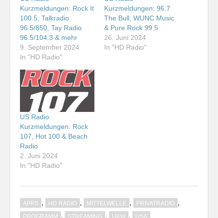
Kurzmeldungen: Rock It
Kurzmeldungen: 96.7
100.5, Talkradio
The Bull, WUNC Music
96.5/850, Tay Radio
& Pure Rock 99.5
96.5/104.3 & mehr
26. Juni 2024
9. September 2024
In "HD Radio"
In "HD Radio"
US Radio
Kurzmeldungen: Rock
107, Hot 100 & Beach
Radio
2. Juni 2024
In "HD Radio"
,
,
,
,
APPS
HD RADIO
MITTELWELLE
PRIVATRADIO
,
,
,
PROGRAMM
STREAMING
UKW
USA