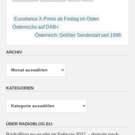
Beitragsnavigation
Eurodance X-Press ab Freitag im Osten
Österreichs auf DAB+
Österreich: Größter Sendestart seit 1998
ARCHIV
Archiv
KATEGORIEN
Kategorien
ÜBER RADIOBLOG.EU:
RadioBlog.eu wurde im Februar 2011 – damals noch