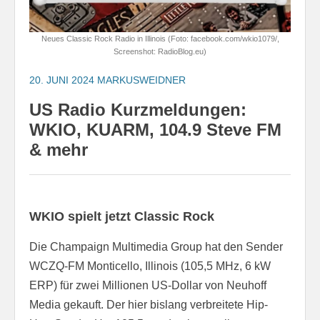
Neues Classic Rock Radio in Illinois (Foto: facebook.com/wkio1079/,
Screenshot: RadioBlog.eu)
20. JUNI 2024
MARKUSWEIDNER
US Radio Kurzmeldungen:
WKIO, KUARM, 104.9 Steve FM
& mehr
WKIO spielt jetzt Classic Rock
Die Champaign Multimedia Group hat den Sender
WCZQ-FM Monticello, Illinois (105,5 MHz, 6 kW
ERP) für zwei Millionen US-Dollar von Neuhoff
Media gekauft. Der hier bislang verbreitete Hip-