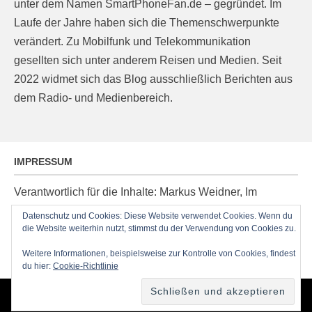
unter dem Namen SmartPhoneFan.de – gegründet. Im
Laufe der Jahre haben sich die Themenschwerpunkte
verändert. Zu Mobilfunk und Telekommunikation
gesellten sich unter anderem Reisen und Medien. Seit
2022 widmet sich das Blog ausschließlich Berichten aus
dem Radio- und Medienbereich.
IMPRESSUM
Verantwortlich für die Inhalte: Markus Weidner, Im
Ziegelacker 20, D-63599 Biebergemünd, E-Mail:
Datenschutz und Cookies: Diese Website verwendet Cookies. Wenn du
die Website weiterhin nutzt, stimmst du der Verwendung von Cookies zu.
post@radioblog.eu
Technik und Administration: Thomas Michel
Weitere Informationen, beispielsweise zur Kontrolle von Cookies, findest
du hier:
Cookie-Richtlinie
Copyright © 2026
RadioBlog.eu
•
Chicago von
Catch Themes