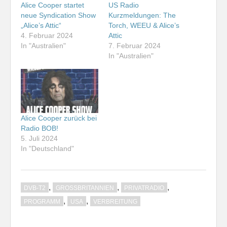
Alice Cooper startet
US Radio
neue Syndication Show
Kurzmeldungen: The
„Alice’s Attic“
Torch, WEEU & Alice’s
4. Februar 2024
Attic
In "Australien"
7. Februar 2024
In "Australien"
Alice Cooper zurück bei
Radio BOB!
5. Juli 2024
In "Deutschland"
,
,
,
DVB-T2
GROSSBRITANNIEN
PRIVATRADIO
,
,
PROGRAMM
USA
VERBREITUNG