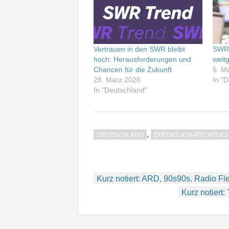
Vertrauen in den SWR bleibt
SWR4
hoch: Herausforderungen und
weit
Chancen für die Zukunft
5. M
28. März 2026
In "
In "Deutschland"
,
DEUTSCHLAND
ÖFFENTLICH-RECHTLIC
Beitragsnavigation
Kurz notiert: ARD, 90s90s, Radio F
Kurz notiert