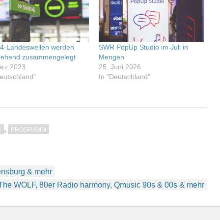
-Landeswellen werden
SWR PopUp Studio im Juli in
gehend zusammengelegt
Mengen
ärz 2023
25. Juni 2026
Deutschland"
In "Deutschland"
,
H
PROGRAMM
lensburg & mehr
: The WOLF, 80er Radio harmony, Qmusic 90s & 00s & mehr