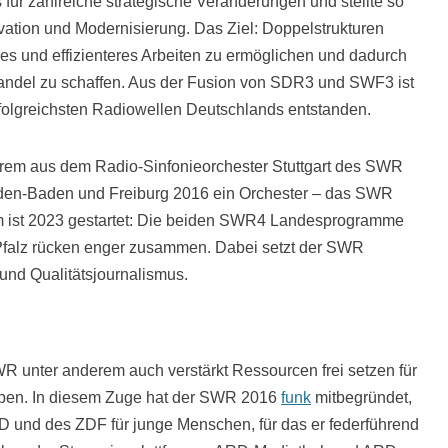
für zahlreiche strategische Veränderungen und stellte so
vation und Modernisierung. Das Ziel: Doppelstrukturen
es und effizienteres Arbeiten zu ermöglichen und dadurch
andel zu schaffen. Aus der Fusion von SDR3 und SWF3 ist
folgreichsten Radiowellen Deutschlands entstanden.
derem aus dem Radio-Sinfonieorchester Stuttgart des SWR
den-Baden und Freiburg 2016 ein Orchester – das SWR
rm ist 2023 gestartet: Die beiden SWR4 Landesprogramme
falz rücken enger zusammen. Dabei setzt der SWR
 und Qualitätsjournalismus.
WR unter anderem auch verstärkt Ressourcen frei setzen für
uppen. In diesem Zuge hat der SWR 2016
funk
mitbegründet,
 und des ZDF für junge Menschen, für das er federführend