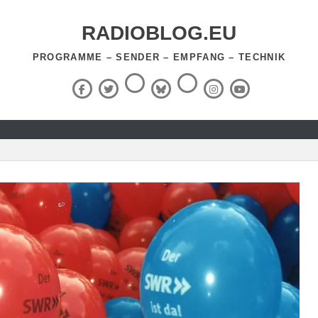
RADIOBLOG.EU
PROGRAMME – SENDER – EMPFANG – TECHNIK
Threads
RSS-
Facebook
X
BlueSky
Instagram
YouTube
Feed
(Twitter)