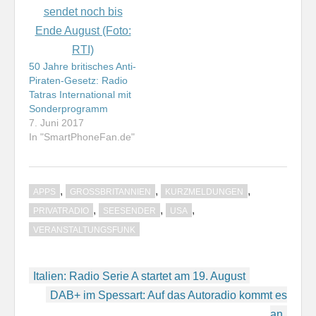
50 Jahre britisches Anti-
Piraten-Gesetz: Radio
Tatras International mit
Sonderprogramm
7. Juni 2017
In "SmartPhoneFan.de"
,
,
,
APPS
GROSSBRITANNIEN
KURZMELDUNGEN
,
,
,
PRIVATRADIO
SEESENDER
USA
VERANSTALTUNGSFUNK
Beitragsnavigation
Italien: Radio Serie A startet am 19. August
DAB+ im Spessart: Auf das Autoradio kommt es
an