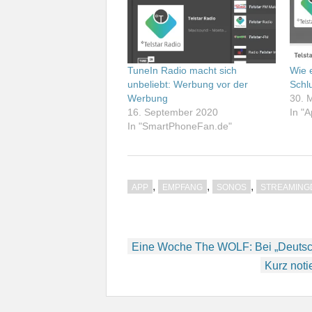
TuneIn Radio macht sich
Wie 
unbeliebt: Werbung vor der
Schl
Werbung
30. 
16. September 2020
In "
In "SmartPhoneFan.de"
,
,
,
APP
EMPFANG
SONOS
STREAMING
Beitragsnavigation
Eine Woche The WOLF: Bei „Deutschl
Kurz noti