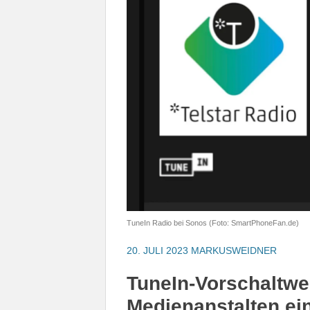
TuneIn Radio bei Sonos (Foto: SmartPhoneFan.de)
20. JULI 2023
MARKUSWEIDNER
TuneIn-Vorschaltwe
Medienanstalten ei