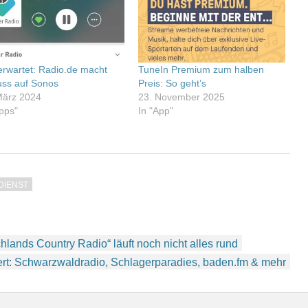
erwartet: Radio.de macht
TuneIn Premium zum halben
uss auf Sonos
Preis: So geht’s
März 2024
23. November 2025
Apps"
In "App"
DIENST
ands Country Radio“ läuft noch nicht alles rund
ert: Schwarzwaldradio, Schlagerparadies, baden.fm & mehr