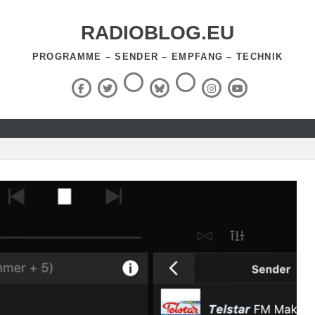
RADIOBLOG.EU
PROGRAMME – SENDER – EMPFANG – TECHNIK
Threads
RSS-
Facebook
X
BlueSky
Instagram
YouTube
Feed
(Twitter)