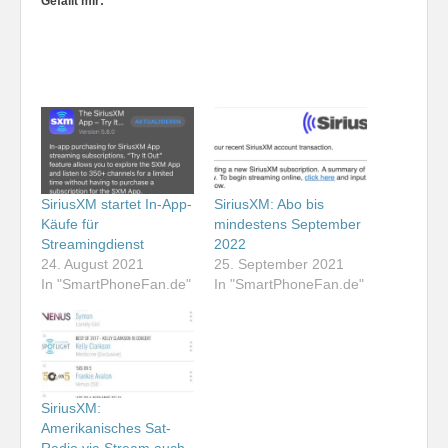
Gefällt mir:
SiriusXM startet In-App-
SiriusXM: Abo bis
Käufe für
mindestens September
Streamingdienst
2022
24. August 2021
25. September 2021
In "SmartPhoneFan.de"
In "SmartPhoneFan.de"
SiriusXM:
Amerikanisches Sat-
Radio via Stream auch