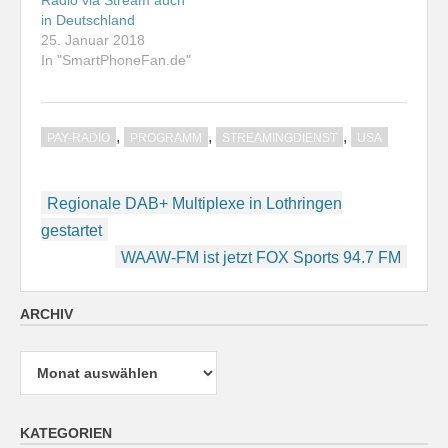
in Deutschland
25. Januar 2018
In "SmartPhoneFan.de"
,
,
,
PAY-RADIO
PROGRAMM
STREAMINGDIENST
USA
Beitragsnavigation
Regionale DAB+ Multiplexe in Lothringen
gestartet
WAAW-FM ist jetzt FOX Sports 94.7 FM
ARCHIV
Archiv
KATEGORIEN