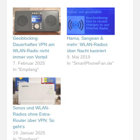
Geoblocking:
Hama, Sangean &
Dauerhaftes VPN am
mehr: WLAN-Radios
WLAN-Radio nicht
über Nacht kastriert
immer von Vorteil
9. Mai 2019
7. Februar 2025
In "SmartPhoneFan.de"
In "Empfang"
Sonos und WLAN-
Radios ohne Extra-
Router über VPN: So
geht’s
19. Januar 2025
In "Empfang"