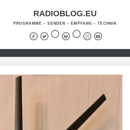
RADIOBLOG.EU
PROGRAMME – SENDER – EMPFANG – TECHNIK
Threads
RSS-
Facebook
X
BlueSky
Instagram
YouTube
Feed
(Twitter)