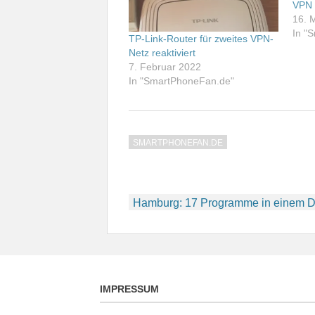
VPN 
16. 
In "
TP-Link-Router für zweites VPN-
Netz reaktiviert
7. Februar 2022
In "SmartPhoneFan.de"
SMARTPHONEFAN.DE
Beitragsnavigation
Hamburg: 17 Programme in einem D
IMPRESSUM