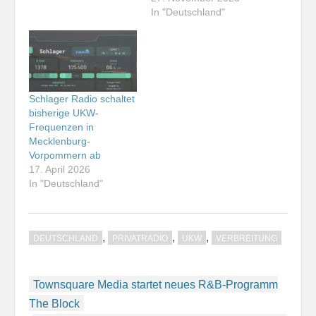
In "Deutschland"
Schlager Radio schaltet
bisherige UKW-
Frequenzen in
Mecklenburg-
Vorpommern ab
17. April 2026
In "Deutschland"
,
,
,
DEUTSCHLAND
PRIVATRADIO
UKW
VERBREITUNG
Beitragsnavigation
Townsquare Media startet neues R&B-Programm
The Block