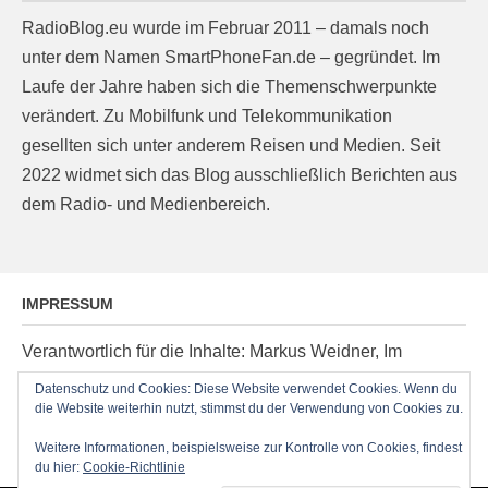
RadioBlog.eu wurde im Februar 2011 – damals noch
unter dem Namen SmartPhoneFan.de – gegründet. Im
Laufe der Jahre haben sich die Themenschwerpunkte
verändert. Zu Mobilfunk und Telekommunikation
gesellten sich unter anderem Reisen und Medien. Seit
2022 widmet sich das Blog ausschließlich Berichten aus
dem Radio- und Medienbereich.
IMPRESSUM
Verantwortlich für die Inhalte: Markus Weidner, Im
Ziegelacker 20, D-63599 Biebergemünd, E-Mail:
Datenschutz und Cookies: Diese Website verwendet Cookies. Wenn du
post@radioblog.eu
die Website weiterhin nutzt, stimmst du der Verwendung von Cookies zu.
Technik und Administration: Thomas Michel
Weitere Informationen, beispielsweise zur Kontrolle von Cookies, findest
du hier:
Cookie-Richtlinie