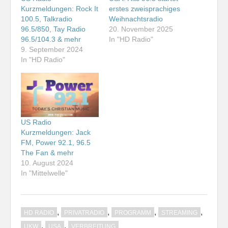
Kurzmeldungen: Rock It
erstes zweisprachiges
100.5, Talkradio
Weihnachtsradio
96.5/850, Tay Radio
20. November 2025
96.5/104.3 & mehr
In "HD Radio"
9. September 2024
In "HD Radio"
US Radio
Kurzmeldungen: Jack
FM, Power 92.1, 96.5
The Fan & mehr
10. August 2024
In "Mittelwelle"
,
,
,
,
HD RADIO
PRIVATRADIO
PROGRAMM
STREAMING
,
,
UKW
USA
VERBREITUNG