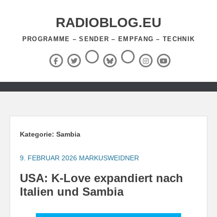
Zum
Inhalt
RADIOBLOG.EU
springen
PROGRAMME – SENDER – EMPFANG – TECHNIK
Threads
RSS-
Facebook
X
BlueSky
Instagram
YouTube
Feed
(Twitter)
Zum
Inhalt
springen
Kategorie:
Sambia
9. FEBRUAR 2026
MARKUSWEIDNER
USA: K-Love expandiert nach
Italien und Sambia