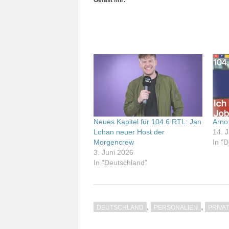
Gefällt mir:
Neues Kapitel für 104.6 RTL: Jan
Arno
Lohan neuer Host der
14. 
Morgencrew
In "
3. Juni 2026
In "Deutschland"
,
,
DEUTSCHLAND
PERSONALIEN
PRIVA