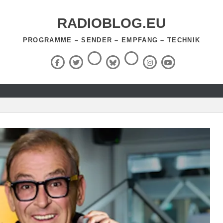
RADIOBLOG.EU
PROGRAMME – SENDER – EMPFANG – TECHNIK
Threads
RSS-
Facebook
X
BlueSky
Instagram
YouTube
Feed
(Twitter)