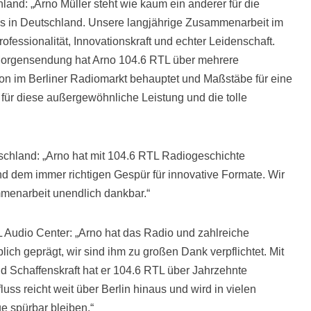
nd: „Arno Müller steht wie kaum ein anderer für die
os in Deutschland. Unsere langjährige Zusammenarbeit im
fessionalität, Innovationskraft und echter Leidenschaft.
Morgensendung hat Arno 104.6 RTL über mehrere
ion im Berliner Radiomarkt behauptet und Maßstäbe für eine
für diese außergewöhnliche Leistung und die tolle
chland: „Arno hat mit 104.6 RTL Radiogeschichte
nd dem immer richtigen Gespür für innovative Formate. Wir
mmenarbeit unendlich dankbar.“
 Audio Center: „Arno hat das Radio und zahlreiche
h geprägt, wir sind ihm zu großen Dank verpflichtet. Mit
und Schaffenskraft hat er 104.6 RTL über Jahrzehnte
fluss reicht weit über Berlin hinaus und wird in vielen
 spürbar bleiben.“