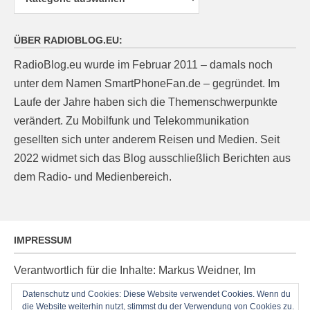
ÜBER RADIOBLOG.EU:
RadioBlog.eu wurde im Februar 2011 – damals noch
unter dem Namen SmartPhoneFan.de – gegründet. Im
Laufe der Jahre haben sich die Themenschwerpunkte
verändert. Zu Mobilfunk und Telekommunikation
gesellten sich unter anderem Reisen und Medien. Seit
2022 widmet sich das Blog ausschließlich Berichten aus
dem Radio- und Medienbereich.
IMPRESSUM
Verantwortlich für die Inhalte: Markus Weidner, Im
Ziegelacker 20, D-63599 Biebergemünd, E-Mail:
Datenschutz und Cookies: Diese Website verwendet Cookies. Wenn du
post@radioblog.eu
die Website weiterhin nutzt, stimmst du der Verwendung von Cookies zu.