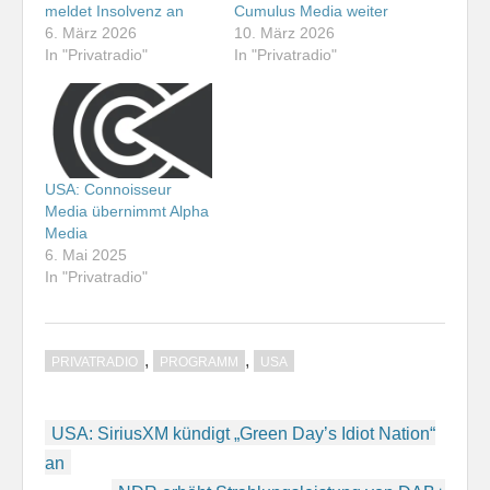
meldet Insolvenz an
Cumulus Media weiter
6. März 2026
10. März 2026
In "Privatradio"
In "Privatradio"
USA: Connoisseur
Media übernimmt Alpha
Media
6. Mai 2025
In "Privatradio"
,
,
PRIVATRADIO
PROGRAMM
USA
Beitragsnavigation
USA: SiriusXM kündigt „Green Day’s Idiot Nation“
an