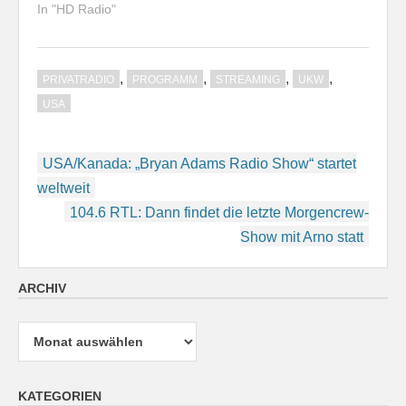
In "HD Radio"
,
,
,
,
PRIVATRADIO
PROGRAMM
STREAMING
UKW
USA
Beitragsnavigation
USA/Kanada: „Bryan Adams Radio Show“ startet
weltweit
104.6 RTL: Dann findet die letzte Morgencrew-
Show mit Arno statt
ARCHIV
Archiv
KATEGORIEN