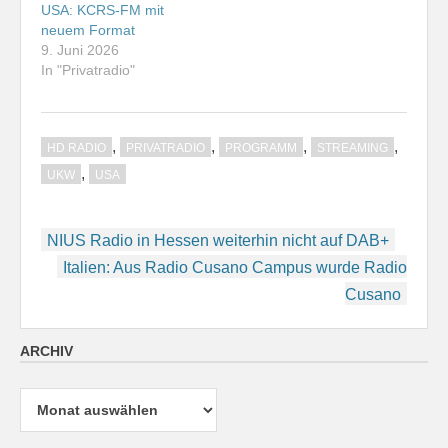
USA: KCRS-FM mit
neuem Format
9. Juni 2026
In "Privatradio"
,
,
,
,
HD RADIO
PRIVATRADIO
PROGRAMM
STREAMING
,
UKW
USA
Beitragsnavigation
NIUS Radio in Hessen weiterhin nicht auf DAB+
Italien: Aus Radio Cusano Campus wurde Radio
Cusano
ARCHIV
Archiv