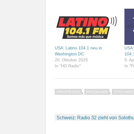
USA: Latino 104.1 neu in
USA:
Washington DC
104.
20. Oktober 2025
9. Ap
In "HD Radio"
In "P
,
,
PRIVATRADIO
PROGRAMM
STREAMIN
Beitragsnavigation
Schweiz: Radio 32 zieht von Soloth