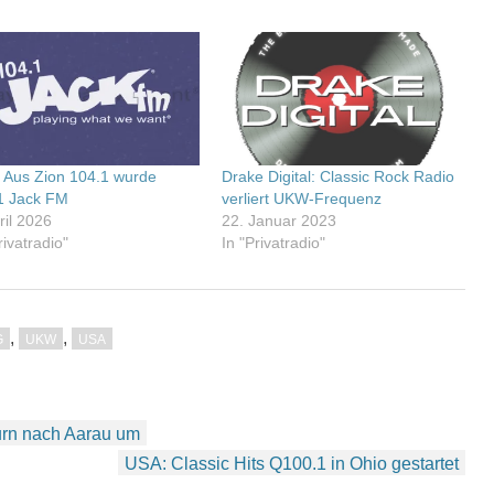
 Aus Zion 104.1 wurde
Drake Digital: Classic Rock Radio
1 Jack FM
verliert UKW-Frequenz
ril 2026
22. Januar 2023
rivatradio"
In "Privatradio"
,
,
G
UKW
USA
urn nach Aarau um
USA: Classic Hits Q100.1 in Ohio gestartet