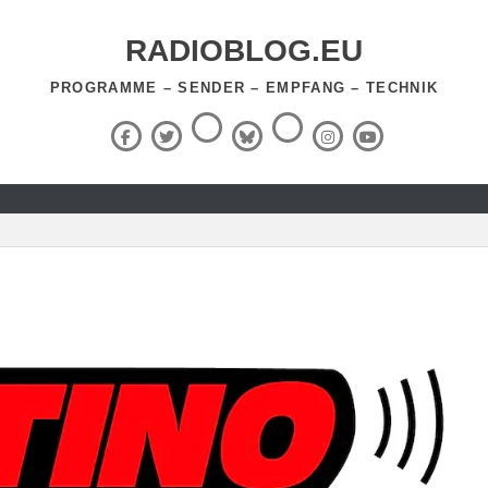
RADIOBLOG.EU
PROGRAMME – SENDER – EMPFANG – TECHNIK
Threads
RSS-
Facebook
X
BlueSky
Instagram
YouTube
Feed
(Twitter)