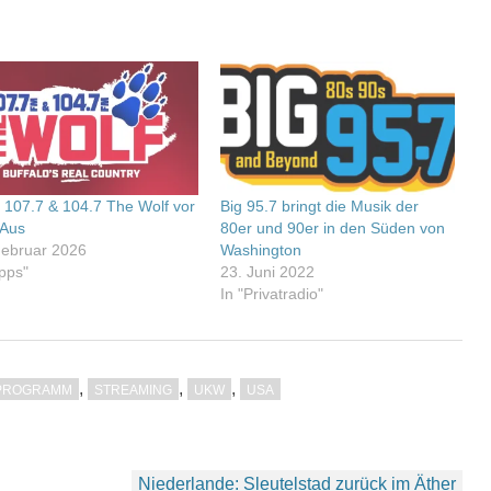
 107.7 & 104.7 The Wolf vor
Big 95.7 bringt die Musik der
Aus
80er und 90er in den Süden von
Februar 2026
Washington
Apps"
23. Juni 2022
In "Privatradio"
,
,
,
PROGRAMM
STREAMING
UKW
USA
Niederlande: Sleutelstad zurück im Äther