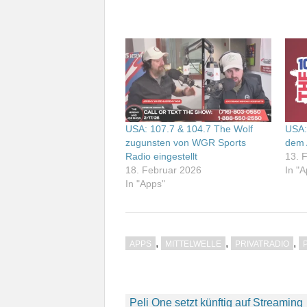
USA: 107.7 & 104.7 The Wolf
USA:
zugunsten von WGR Sports
dem 
Radio eingestellt
13. 
18. Februar 2026
In "
In "Apps"
,
,
,
APPS
MITTELWELLE
PRIVATRADIO
Beitragsnavigation
Peli One setzt künftig auf Streaming