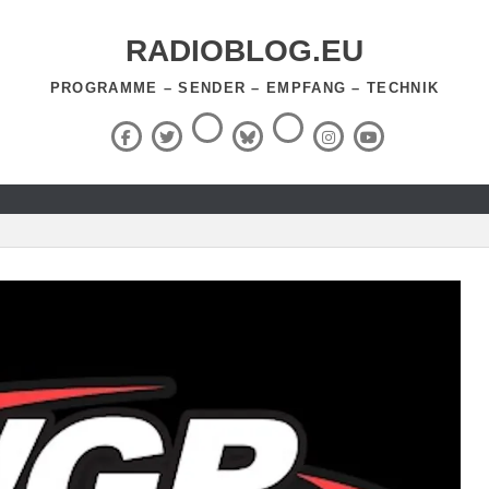
RADIOBLOG.EU
PROGRAMME – SENDER – EMPFANG – TECHNIK
Threads
RSS-
Facebook
X
BlueSky
Instagram
YouTube
Feed
(Twitter)