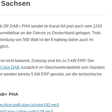
h Sachsen
LOR DAB+ PHA
sendet im Kanal 6A jetzt auch vom 1243
unmittelbar an der Grenze zu Deutschland gelegen. Trotz
leistung von 500 Watt ist der Empfang daher auch im
glich.
 ist nicht bekannt. Zulässig sind bis zu 5 kW ERP. Der
r
Color DAB
zusätzlich im Gleichwellenbetrieb vom Standort
Hier werden bereits 5 kW ERP genutzt, um die tschechische
AB+ PHA
ps://icecast6.play.cz/color192.mp3
cast3.play.cz/hey-radio128.mp3