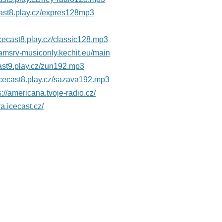
ecast8.play.cz/expres128mp3
/icecast8.play.cz/classic128.mp3
reamsrv-musiconly.kechit.eu/main
cast9.play.cz/zun192.mp3
/icecast8.play.cz/sazava192.mp3
s://americana.tvoje-radio.cz/
ra.icecast.cz/