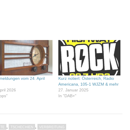
meldungen vom 24. April
Kurz notiert: Österreich, Radio
6
Americana, 105-1 WJZM & mehr
pril 2026
27. Januar 2025
Apps"
In "DAB+"
,
,
TE
TSCHECHIEN
VERBREITUNG