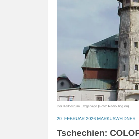
Der Keilberg im Erzgebirge (Foto: RadioBlog.eu)
20. FEBRUAR 2026
MARKUSWEIDNER
Tschechien: COLO