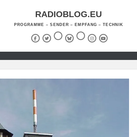
RADIOBLOG.EU
PROGRAMME – SENDER – EMPFANG – TECHNIK
Threads
RSS-
Facebook
X
BlueSky
Instagram
YouTube
Feed
(Twitter)