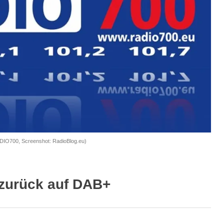
DIO700, Screenshot: RadioBlog.eu)
 zurück auf DAB+