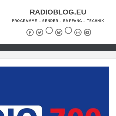
RADIOBLOG.EU
PROGRAMME – SENDER – EMPFANG – TECHNIK
Threads
RSS-
Facebook
X
BlueSky
Instagram
YouTube
Feed
(Twitter)