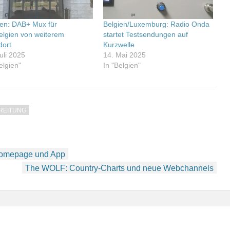
ien: DAB+ Mux für
Belgien/Luxemburg: Radio Onda
elgien von weiterem
startet Testsendungen auf
dort
Kurzwelle
uli 2025
14. Mai 2025
elgien"
In "Belgien"
REITUNG
Homepage und App
The WOLF: Country-Charts und neue Webchannels