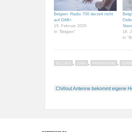
Belgien: Radio 700 derzeit nicht
Belg
auf DAB+
Ostb
19. Februar 2026
Stan
In "Belgien"
18. J
In "B
,
,
,
BELGIEN
DAB+
PRIVATRADIO
VERB
Beitragsnavigation
Chillout Antenne bekommt eigene 