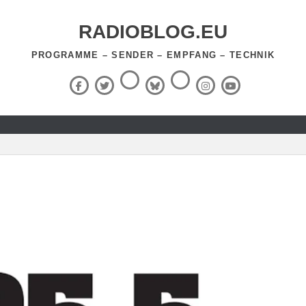
RADIOBLOG.EU
PROGRAMME – SENDER – EMPFANG – TECHNIK
Threads
RSS-
Facebook
X
BlueSky
Instagram
YouTube
Feed
(Twitter)