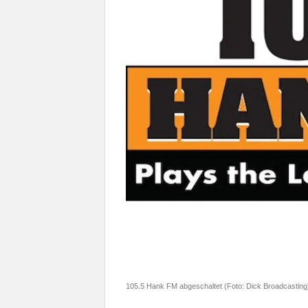
105.5 Hank FM abgeschaltet (Foto: Dick Broadcasting