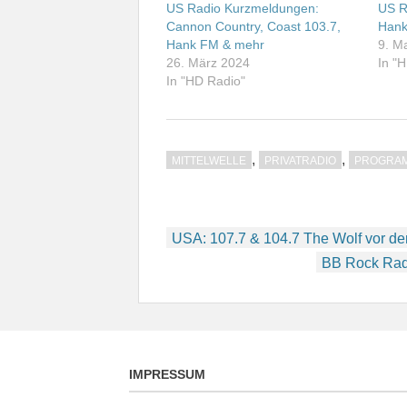
US Radio Kurzmeldungen:
US R
Cannon Country, Coast 103.7,
Hank
Hank FM & mehr
9. M
26. März 2024
In "
In "HD Radio"
,
,
MITTELWELLE
PRIVATRADIO
PROGRA
Beitragsnavigation
USA: 107.7 & 104.7 The Wolf vor d
BB Rock Radi
IMPRESSUM