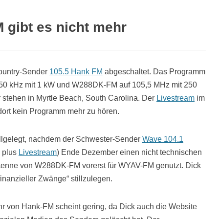
 gibt es nicht mehr
Country-Sender
105.5 Hank FM
abgeschaltet. Das Programm
50 kHz mit 1 kW und W288DK-FM auf 105,5 MHz mit 250
 stehen in Myrtle Beach, South Carolina. Der
Livestream
im
st dort kein Programm mehr zu hören.
illgelegt, nachdem der Schwester-Sender
Wave 104.1
 plus
Livestream
) Ende Dezember einen nicht technischen
 Antenne von W288DK-FM vorerst für WYAV-FM genutzt. Dick
nanzieller Zwänge“ stillzulegen.
hr von Hank-FM scheint gering, da Dick auch die Website