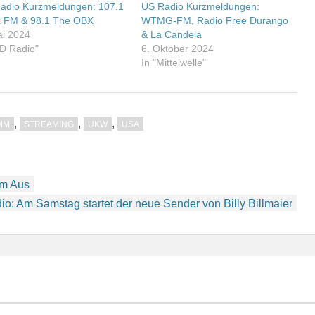
adio Kurzmeldungen: 107.1
US Radio Kurzmeldungen:
 FM & 98.1 The OBX
WTMG-FM, Radio Free Durango
ai 2024
& La Candela
HD Radio"
6. Oktober 2024
In "Mittelwelle"
,
,
,
MM
STREAMING
UKW
USA
em Aus
o: Am Samstag startet der neue Sender von Billy Billmaier