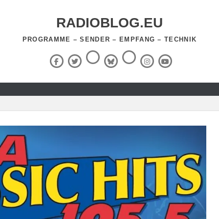
RADIOBLOG.EU
PROGRAMME – SENDER – EMPFANG – TECHNIK
Threads
RSS-
Facebook
X
BlueSky
Instagram
YouTube
Feed
(Twitter)