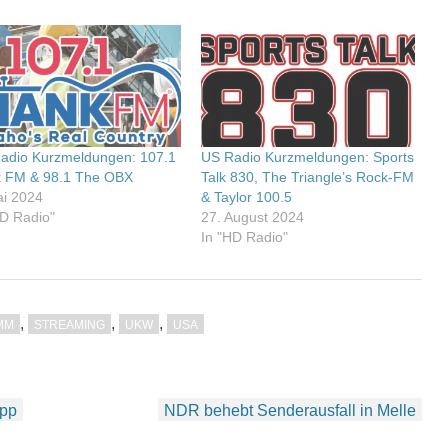
adio Kurzmeldungen: 107.1
US Radio Kurzmeldungen: Sports
 FM & 98.1 The OBX
Talk 830, The Triangle’s Rock-FM
ai 2024
& Taylor 100.5
HD Radio"
27. August 2024
In "HD Radio"
,
,
,
MM
STREAMING
UKW
USA
App
NDR behebt Senderausfall in Melle