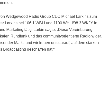
nommen.
hr von Wedgewood Radio Group CEO Michael Larkins zum
war Larkins bei 106.1 WBLI und 1100 WHLI/98.3 WKJY in
d Marketing tätig. Larkin sagte: „Diese Vereinbarung
okalen Rundfunk und das communityorientierte Radio wider.
sender Markt, und wir freuen uns darauf, auf dem starken
 Broadcasting geschaffen hat.“