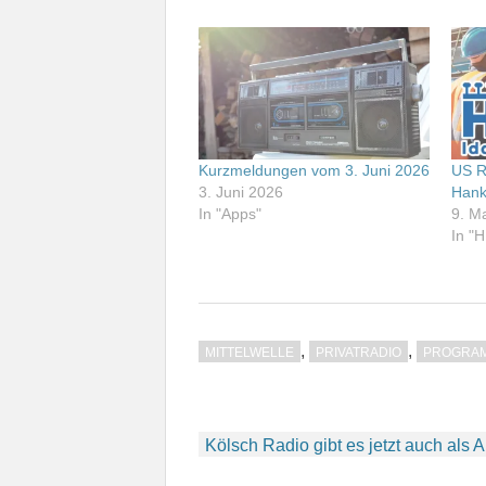
Kurzmeldungen vom 3. Juni 2026
US R
3. Juni 2026
Hank
In "Apps"
9. M
In "
,
,
MITTELWELLE
PRIVATRADIO
PROGRA
Beitragsnavigation
Kölsch Radio gibt es jetzt auch als 