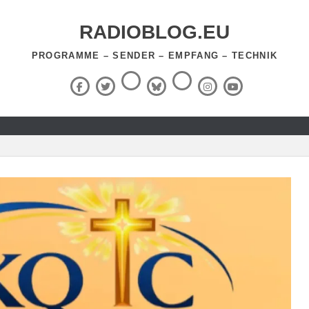
RADIOBLOG.EU
PROGRAMME – SENDER – EMPFANG – TECHNIK
Threads
RSS-
Facebook
X
BlueSky
Instagram
YouTube
Feed
(Twitter)