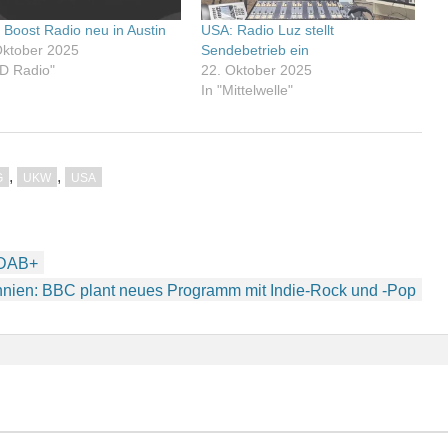
 Boost Radio neu in Austin
USA: Radio Luz stellt
Oktober 2025
Sendebetrieb ein
HD Radio"
22. Oktober 2025
In "Mittelwelle"
,
,
G
UKW
USA
f DAB+
nnien: BBC plant neues Programm mit Indie-Rock und -Pop