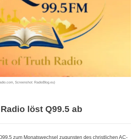
thradio.com, Screenshot: RadioBlog.eu)
 Radio löst Q99.5 ab
Q99.5 zum Monatswechsel zugunsten des christlichen AC-