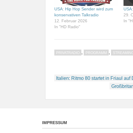
USA: Hip Hop Sender wird zum
USA:
konservativen Talkradio
29. 
12. Februar 2026
In "
In "HD Radio"
,
,
PRIVATRADIO
PROGRAMM
STREAMIN
Beitragsnavigation
Italien: Ritmo 80 startet in Friaul au
Großbrita
IMPRESSUM