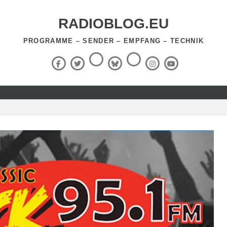
RADIOBLOG.EU
PROGRAMME – SENDER – EMPFANG – TECHNIK
Threads
RSS-
Facebook
X
BlueSky
Instagram
YouTube
Feed
(Twitter)