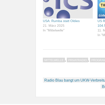
USA: Rumba statt Oldies
US R
21. März 2025
104.
In "Mittelwelle"
11. 
In "M
,
,
MITTELWELLE
PRIVATRADIO
PROGRA
Beitragsnavigation
Radio Blau bangt um UKW-Verbreit
B