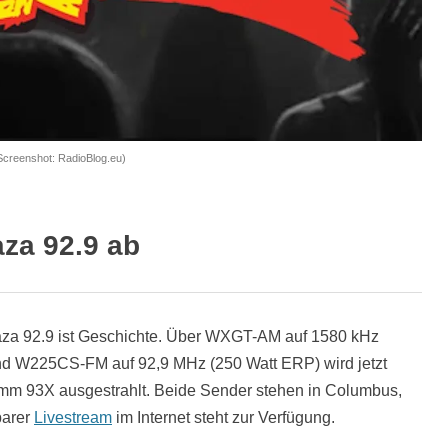
Screenshot: RadioBlog.eu)
aza 92.9 ab
za 92.9 ist Geschichte. Über WXGT-AM auf 1580 kHz
und W225CS-FM auf 92,9 MHz (250 Watt ERP) wird jetzt
amm 93X ausgestrahlt. Beide Sender stehen in Columbus,
barer
Livestream
im Internet steht zur Verfügung.