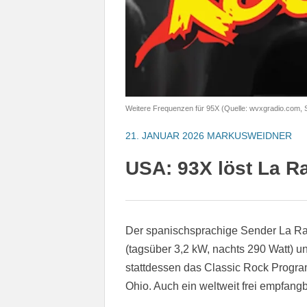
Weitere Frequenzen für 95X (Quelle: wvxgradio.com, 
21. JANUAR 2026
MARKUSWEIDNER
USA: 93X löst La R
Der spanischsprachige Sender La Ra
(tagsüber 3,2 kW, nachts 290 Watt) 
stattdessen das Classic Rock Progr
Ohio. Auch ein weltweit frei empfang