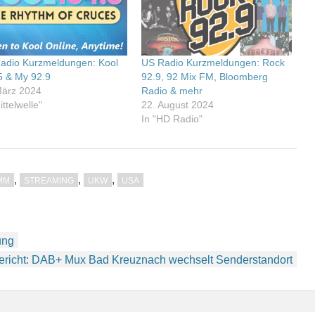
adio Kurzmeldungen: Kool
US Radio Kurzmeldungen: Rock
5 & My 92.9
92.9, 92 Mix FM, Bloomberg
März 2024
Radio & mehr
ittelwelle"
22. August 2024
In "HD Radio"
,
,
,
MM
STREAMING
UKW
USA
ung
ericht: DAB+ Mux Bad Kreuznach wechselt Senderstandort