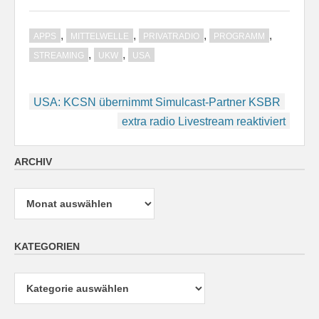
,
,
,
,
APPS
MITTELWELLE
PRIVATRADIO
PROGRAMM
,
,
STREAMING
UKW
USA
Beitragsnavigation
USA: KCSN übernimmt Simulcast-Partner KSBR
extra radio Livestream reaktiviert
ARCHIV
Archiv
KATEGORIEN
Kategorien