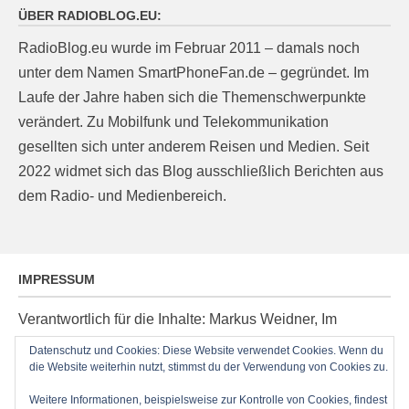
ÜBER RADIOBLOG.EU:
RadioBlog.eu wurde im Februar 2011 – damals noch
unter dem Namen SmartPhoneFan.de – gegründet. Im
Laufe der Jahre haben sich die Themenschwerpunkte
verändert. Zu Mobilfunk und Telekommunikation
gesellten sich unter anderem Reisen und Medien. Seit
2022 widmet sich das Blog ausschließlich Berichten aus
dem Radio- und Medienbereich.
IMPRESSUM
Verantwortlich für die Inhalte: Markus Weidner, Im
Ziegelacker 20, D-63599 Biebergemünd, E-Mail:
Datenschutz und Cookies: Diese Website verwendet Cookies. Wenn du
die Website weiterhin nutzt, stimmst du der Verwendung von Cookies zu.
post@radioblog.eu
Technik und Administration: Thomas Michel
Weitere Informationen, beispielsweise zur Kontrolle von Cookies, findest