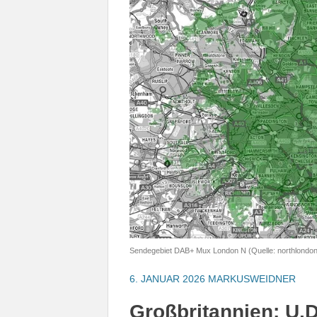
Sendegebiet DAB+ Mux London N (Quelle: northlondond
6. JANUAR 2026
MARKUSWEIDNER
Großbritannien: U.