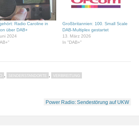
gehört: Radio Caroline in
Großbritannien: 100. Small Scale
on über DAB+
DAB-Multiplex gestartet
Juni 2024
13. März 2026
DAB+"
In "DAB+"
,
,
O
SENDERSTANDORTE
VERBREITUNG
Power Radio: Sendestörung auf UKW