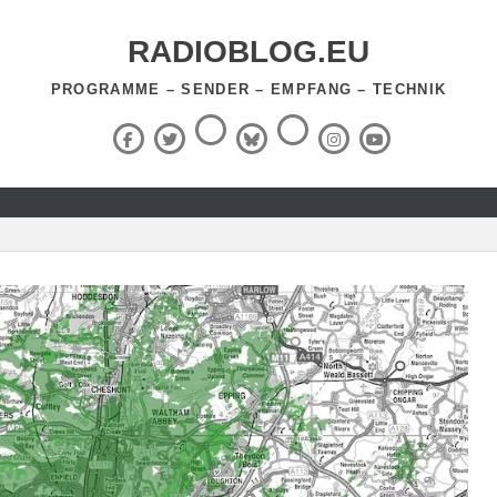
RADIOBLOG.EU
PROGRAMME – SENDER – EMPFANG – TECHNIK
Threads
RSS-
Facebook
X
BlueSky
Instagram
YouTube
Feed
(Twitter)