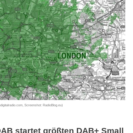
igitalradio.com, Screenshot: RadioBlog.eu)
DAB startet größten DAB+ Small