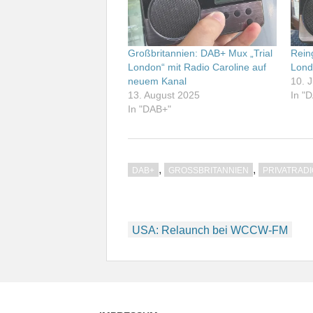
Großbritannien: DAB+ Mux „Trial
Rein
London“ mit Radio Caroline auf
Lond
neuem Kanal
10. 
13. August 2025
In "
In "DAB+"
,
,
DAB+
GROSSBRITANNIEN
PRIVATRADI
Beitragsnavigation
USA: Relaunch bei WCCW-FM