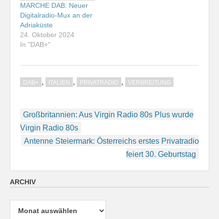
MARCHE DAB: Neuer
Digitalradio-Mux an der
Adriaküste
24. Oktober 2024
In "DAB+"
,
,
,
DAB+
ITALIEN
PRIVATRADIO
VERBREITUNG
Beitragsnavigation
Großbritannien: Aus Virgin Radio 80s Plus wurde
Virgin Radio 80s
Antenne Steiermark: Österreichs erstes Privatradio
feiert 30. Geburtstag
ARCHIV
Archiv