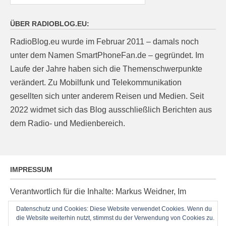
ÜBER RADIOBLOG.EU:
RadioBlog.eu wurde im Februar 2011 – damals noch
unter dem Namen SmartPhoneFan.de – gegründet. Im
Laufe der Jahre haben sich die Themenschwerpunkte
verändert. Zu Mobilfunk und Telekommunikation
gesellten sich unter anderem Reisen und Medien. Seit
2022 widmet sich das Blog ausschließlich Berichten aus
dem Radio- und Medienbereich.
IMPRESSUM
Verantwortlich für die Inhalte: Markus Weidner, Im
Ziegelacker 20, D-63599 Biebergemünd, E-Mail:
Datenschutz und Cookies: Diese Website verwendet Cookies. Wenn du
post@radioblog.eu
die Website weiterhin nutzt, stimmst du der Verwendung von Cookies zu.