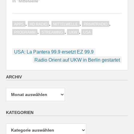
In "Mittelwelle"
,
,
,
,
APPS
HD RADIO
MITTELWELLE
PRIVATRADIO
,
,
,
PROGRAMM
STREAMING
UKW
USA
Beitragsnavigation
USA: La Pantera 99.9 ersetzt EZ 99.9
Radio Orient auf UKW in Berlin gestartet
ARCHIV
Archiv
KATEGORIEN
Kategorien