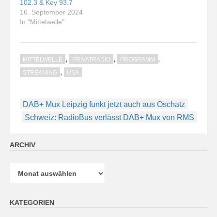
102.3 & Key 93.7
16. September 2024
In "Mittelwelle"
,
,
,
MITTELWELLE
PRIVATRADIO
PROGRAMM
,
STREAMING
USA
Beitragsnavigation
DAB+ Mux Leipzig funkt jetzt auch aus Oschatz
Schweiz: RadioBus verlässt DAB+ Mux von RMS
ARCHIV
Archiv
KATEGORIEN