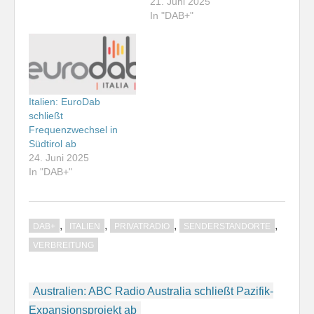
21. Juni 2025
In "DAB+"
Italien: EuroDab
schließt
Frequenzwechsel in
Südtirol ab
24. Juni 2025
In "DAB+"
,
,
,
,
DAB+
ITALIEN
PRIVATRADIO
SENDERSTANDORTE
VERBREITUNG
Beitragsnavigation
Australien: ABC Radio Australia schließt Pazifik-
Expansionsprojekt ab