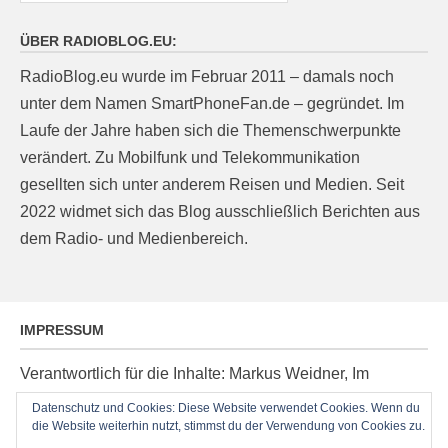
ÜBER RADIOBLOG.EU:
RadioBlog.eu wurde im Februar 2011 – damals noch
unter dem Namen SmartPhoneFan.de – gegründet. Im
Laufe der Jahre haben sich die Themenschwerpunkte
verändert. Zu Mobilfunk und Telekommunikation
gesellten sich unter anderem Reisen und Medien. Seit
2022 widmet sich das Blog ausschließlich Berichten aus
dem Radio- und Medienbereich.
IMPRESSUM
Verantwortlich für die Inhalte: Markus Weidner, Im
Ziegelacker 20, D-63599 Biebergemünd, E-Mail:
Datenschutz und Cookies: Diese Website verwendet Cookies. Wenn du
die Website weiterhin nutzt, stimmst du der Verwendung von Cookies zu.
post@radioblog.eu