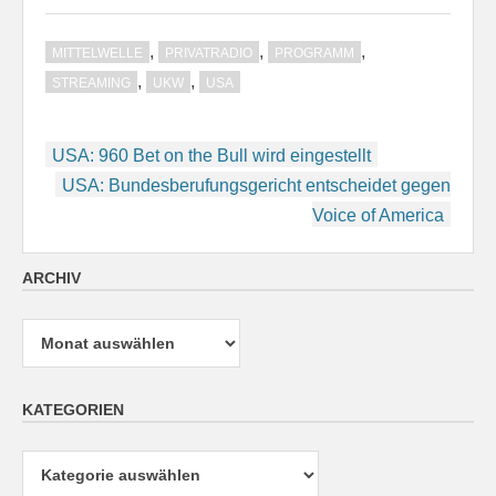
,
,
,
MITTELWELLE
PRIVATRADIO
PROGRAMM
,
,
STREAMING
UKW
USA
Beitragsnavigation
USA: 960 Bet on the Bull wird eingestellt
USA: Bundesberufungsgericht entscheidet gegen
Voice of America
ARCHIV
Archiv
KATEGORIEN
Kategorien